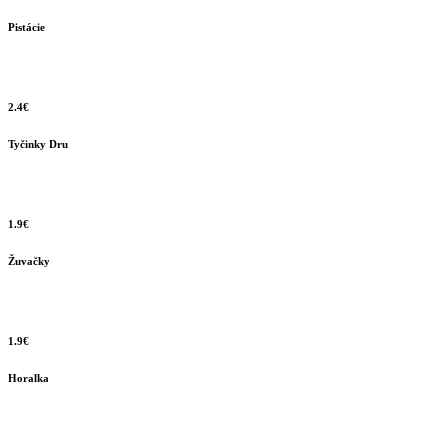
Pistácie
2.4€
Tyčinky Dru
1.9€
Žuvačky
1.9€
Horalka