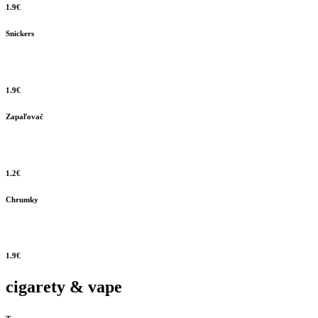
1.9€
Snickers
1.9€
Zapaľovač
1.2€
Chrumky
1.9€
cigarety & vape