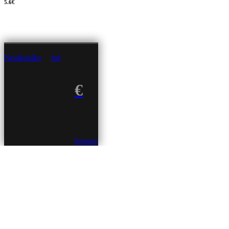
5.6€
Nealko
alko
iné
€
bonusy