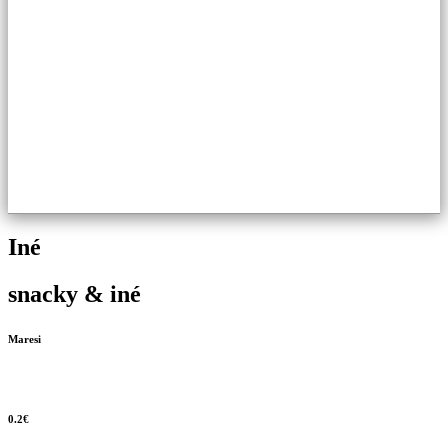
Iné
snacky & iné
Maresi
0.2€