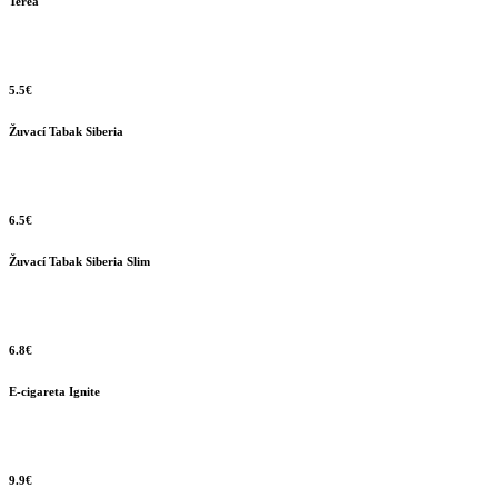
Terea
5.5€
Žuvací Tabak Siberia
6.5€
Žuvací Tabak Siberia Slim
6.8€
E-cigareta Ignite
9.9€