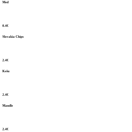
Med
0.4€
Slovakia Chips
2.4€
Kešu
2.4€
Mandle
2.4€